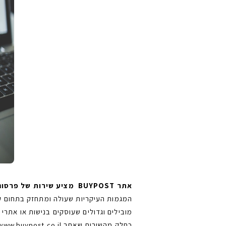
אתר BUYPOST מציע שירות של פרסום כתבות באתרים נבחרים ומובלים בתשלום חד פעמי.
המגמות העיקריות שעולה ומתחזק בתחום ק
מובילים וגדולים שעוסקים בנישות או אתרי ח
כחלק מהשירות שאתר https://www.buypost.co.il מציע הוא פרסום כתבה בכל אחד מעשרות אתרי התוכן שעובד בשיתוף פעולה איתנו.