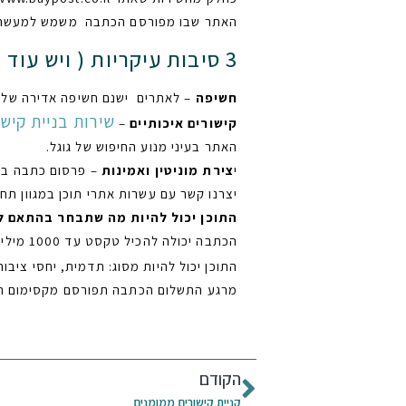
האתר שבו מפורסם הכתבה משמש למעשה כש
3 סיבות עיקריות ( ויש עוד המון ) מדוע כדאי לפרסם כתבה באתרים מובילים :
חשיפה
– לאתרים ישנם חשיפה אדירה של ג
שירות בניית קישו
קישורים איכותיים
–
האתר בעיני מנוע החיפוש של גוגל.
י
צירת מוניטין ואמינות
– פרסום כתבה באת
יצרנו קשר עם עשרות אתרי תוכן במגוון ת
התוכן יכול להיות מה שתבחר בהתאם ל
הכתבה יכולה להכיל טקסט עד 1000 מילים + תמונות.
התוכן יכול להיות מסוג: תדמית, יחסי ציבור,
מרגע התשלום הכתבה תפורסם מקסימום תוך 48 שע
הקודם
קניית קישורים ממומנים