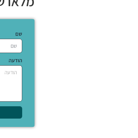
מלאו ש
שם
הודעה