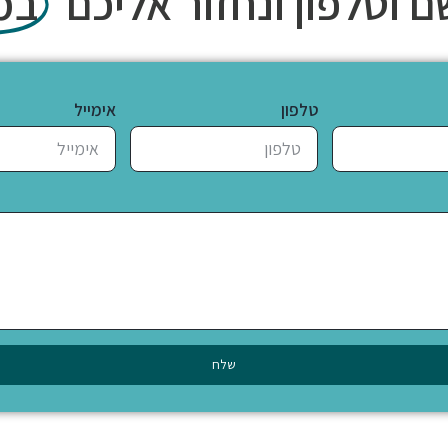
ם וטלפון ונחזור אליכם
במ
טלפון
אימייל
שלח