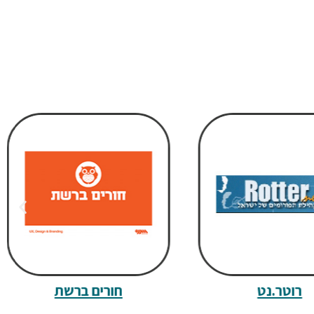
רוטר.נט
חורים ברשת